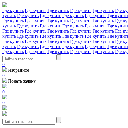
Где купить
Где купить
Где купить
Где купить
Где купить
Где ку
купить
Где купить
Где купить
Где купить
Где купить
Где купит
Где купить
Где купить
Где купить
Где купить
Где купить
Где ку
купить
Где купить
Где купить
Где купить
Где купить
Где купит
Где купить
Где купить
Где купить
Где купить
Где купить
Где ку
купить
Где купить
Где купить
Где купить
Где купить
Где купит
Где купить
Где купить
Где купить
Где купить
Где купить
Где ку
купить
Где купить
Где купить
Где купить
Где купить
Где купит
Где купить
Где купить
Где купить
Где купить
Где купить
Где ку
0
Избранное
0
Подать заявку
0
0