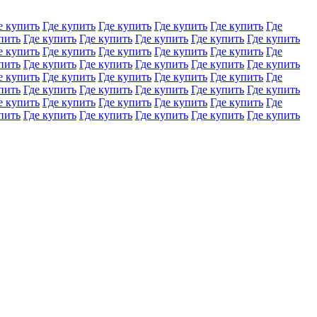
е купить
Где купить
Где купить
Где купить
Где купить
Где
пить
Где купить
Где купить
Где купить
Где купить
Где купить
е купить
Где купить
Где купить
Где купить
Где купить
Где
пить
Где купить
Где купить
Где купить
Где купить
Где купить
е купить
Где купить
Где купить
Где купить
Где купить
Где
пить
Где купить
Где купить
Где купить
Где купить
Где купить
е купить
Где купить
Где купить
Где купить
Где купить
Где
пить
Где купить
Где купить
Где купить
Где купить
Где купить