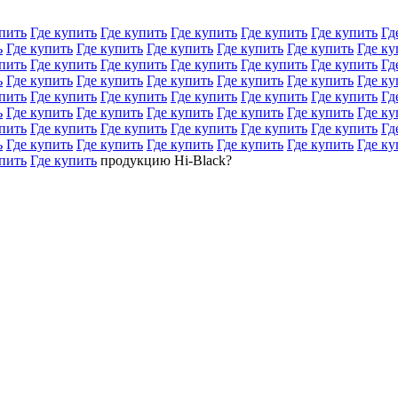
пить
Где купить
Где купить
Где купить
Где купить
Где купить
Гд
ь
Где купить
Где купить
Где купить
Где купить
Где купить
Где ку
пить
Где купить
Где купить
Где купить
Где купить
Где купить
Гд
ь
Где купить
Где купить
Где купить
Где купить
Где купить
Где ку
пить
Где купить
Где купить
Где купить
Где купить
Где купить
Гд
ь
Где купить
Где купить
Где купить
Где купить
Где купить
Где ку
пить
Где купить
Где купить
Где купить
Где купить
Где купить
Гд
ь
Где купить
Где купить
Где купить
Где купить
Где купить
Где ку
пить
Где купить
продукцию Hi-Black?