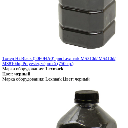
Тонер Hi-Black (50F0HA0) для Lexmark MS310d/ MS410d/
MS810dn, Polyester, чёрный (750 гр.)
Марка оборудования:
Lexmark
Цвет:
черный
Марка оборудования: Lexmark Цвет: черный