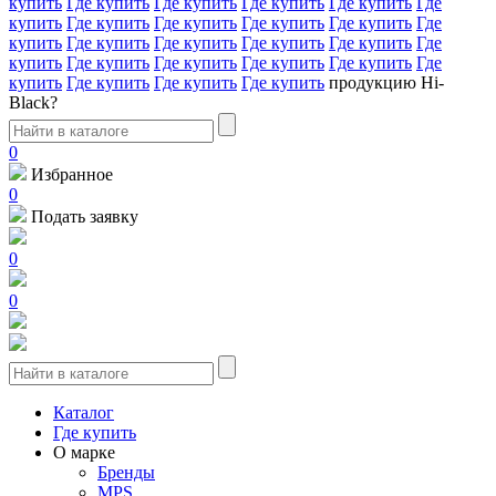
купить
Где купить
Где купить
Где купить
Где купить
Где
купить
Где купить
Где купить
Где купить
Где купить
Где
купить
Где купить
Где купить
Где купить
Где купить
Где
купить
Где купить
Где купить
Где купить
Где купить
Где
купить
Где купить
Где купить
Где купить
продукцию Hi-
Black?
0
Избранное
0
Подать заявку
0
0
Каталог
Где купить
О марке
Бренды
MPS