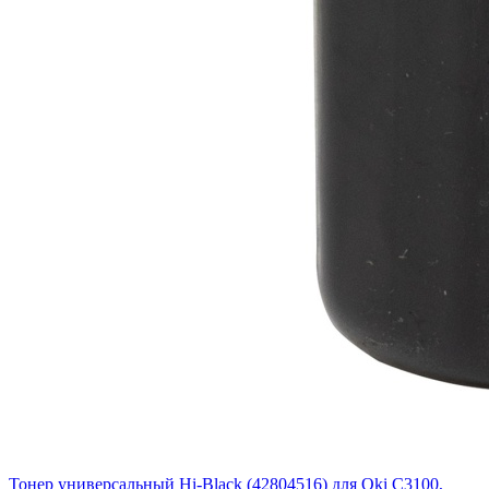
Тонер универсальный Hi-Black (42804516) для Oki С3100,