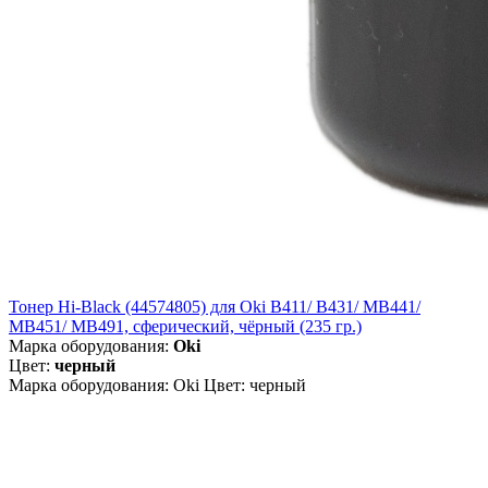
Тонер Hi-Black (44574805) для Oki B411/ B431/ MB441/
MB451/ MB491, сферический, чёрный (235 гр.)
Марка оборудования:
Oki
Цвет:
черный
Марка оборудования: Oki Цвет: черный