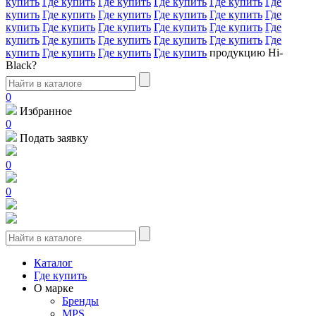
купить
Где купить
Где купить
Где купить
Где купить
Где
купить
Где купить
Где купить
Где купить
Где купить
Где
купить
Где купить
Где купить
Где купить
Где купить
Где
купить
Где купить
Где купить
Где купить
Где купить
Где
купить
Где купить
Где купить
Где купить
продукцию Hi-
Black?
0
Избранное
0
Подать заявку
0
0
Каталог
Где купить
О марке
Бренды
MPS