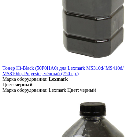
Тонер Hi-Black (50F0HA0) для Lexmark MS310d/ MS410d/
MS810dn, Polyester, чёрный (750 гр.)
Марка оборудования:
Lexmark
Цвет:
черный
Марка оборудования: Lexmark Цвет: черный