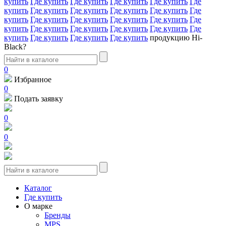
купить
Где купить
Где купить
Где купить
Где купить
Где
купить
Где купить
Где купить
Где купить
Где купить
Где
купить
Где купить
Где купить
Где купить
Где купить
Где
купить
Где купить
Где купить
Где купить
Где купить
Где
купить
Где купить
Где купить
Где купить
продукцию Hi-
Black?
0
Избранное
0
Подать заявку
0
0
Каталог
Где купить
О марке
Бренды
MPS