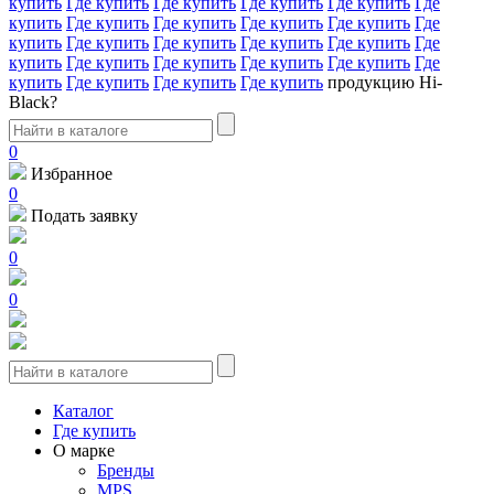
купить
Где купить
Где купить
Где купить
Где купить
Где
купить
Где купить
Где купить
Где купить
Где купить
Где
купить
Где купить
Где купить
Где купить
Где купить
Где
купить
Где купить
Где купить
Где купить
Где купить
Где
купить
Где купить
Где купить
Где купить
продукцию Hi-
Black?
0
Избранное
0
Подать заявку
0
0
Каталог
Где купить
О марке
Бренды
MPS