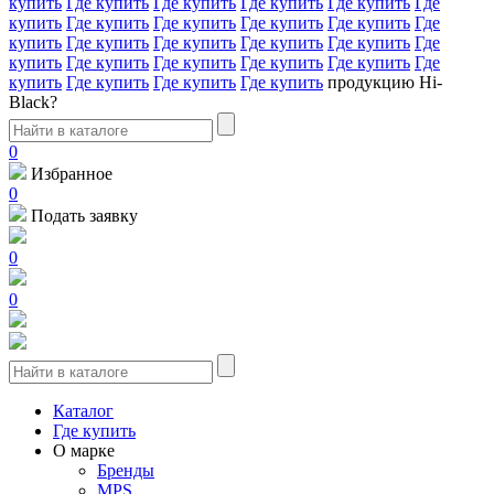
купить
Где купить
Где купить
Где купить
Где купить
Где
купить
Где купить
Где купить
Где купить
Где купить
Где
купить
Где купить
Где купить
Где купить
Где купить
Где
купить
Где купить
Где купить
Где купить
Где купить
Где
купить
Где купить
Где купить
Где купить
продукцию Hi-
Black?
0
Избранное
0
Подать заявку
0
0
Каталог
Где купить
О марке
Бренды
MPS