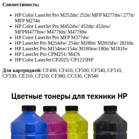
Совместимость:
HP Color LaserJet Pro M252dn/ 252n/ MFP M277dw/ 277n/
MFP M274n
HP Color LaserJet Pro M452dw/ 452dn/ 452nw/
MFPM477fnw/ M477fdn/ M477fdw
HP Color LaserJet Pro MFP M377dw
HP LaserJet Pro M254dw/ 254n/ M280n/ M281fdw/ 281fdn
HP LaserJet Pro M154nw/154a/ M180nw/180n/ M181fw
HP LaserJet Pro CPM251/ M476
HP Color LaserJet CP2025/ CP1215HP
Для картриджей:
CF400, CF410, CF500, CF540, CF510,
CF530, CE310, CF210, CF380, CC530, CB540