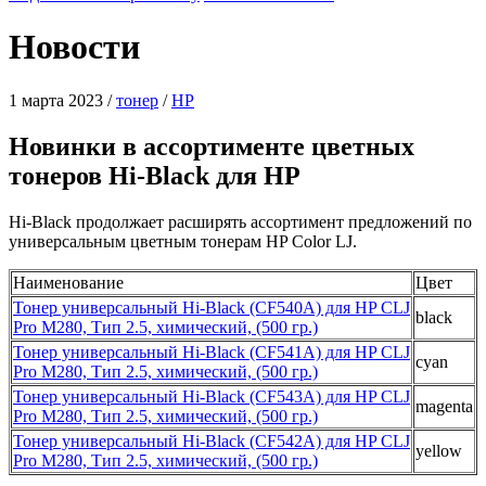
Новости
1 марта 2023
/
тонер
/
HP
Новинки в ассортименте цветных
тонеров Hi-Black для HP
Hi-Black продолжает расширять ассортимент предложений по
универсальным цветным тонерам НP Color LJ.
Наименование
Цвет
Тонер универсальный Hi-Black (CF540A) для HP CLJ
black
Pro M280, Тип 2.5, химический, (500 гр.)
Тонер универсальный Hi-Black (CF541A) для HP CLJ
cyan
Pro M280, Тип 2.5, химический, (500 гр.)
Тонер универсальный Hi-Black (CF543A) для HP CLJ
magenta
Pro M280, Тип 2.5, химический, (500 гр.)
Тонер универсальный Hi-Black (CF542A) для HP CLJ
yellow
Pro M280, Тип 2.5, химический, (500 гр.)