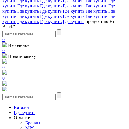
купить
Где купить
Где купить
Где купить
Где купить
Где
купить
Где купить
Где купить
Где купить
Где купить
Где
купить
Где купить
Где купить
Где купить
Где купить
Где
купить
Где купить
Где купить
Где купить
Где купить
Где
купить
Где купить
Где купить
Где купить
продукцию Hi-
Black?
0
Избранное
0
Подать заявку
0
0
Каталог
Где купить
О марке
Бренды
MPS