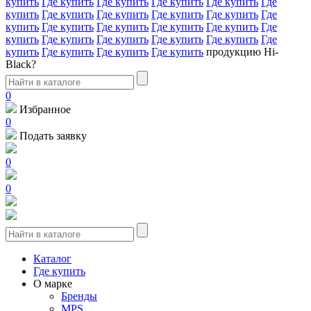
купить
Где купить
Где купить
Где купить
Где купить
Где
купить
Где купить
Где купить
Где купить
Где купить
Где
купить
Где купить
Где купить
Где купить
Где купить
Где
купить
Где купить
Где купить
Где купить
Где купить
Где
купить
Где купить
Где купить
Где купить
продукцию Hi-
Black?
0
Избранное
0
Подать заявку
0
0
Каталог
Где купить
О марке
Бренды
MPS