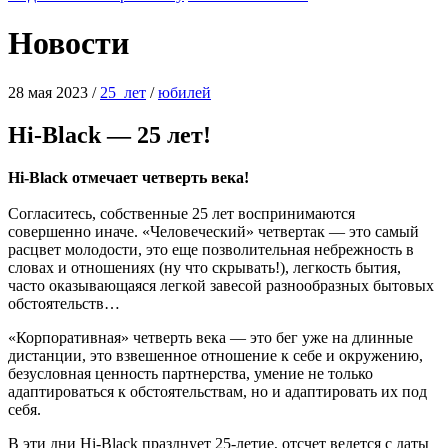
Новости
28 мая 2023
/
25_лет
/
юбилей
Hi-Black — 25 лет!
Hi-Black отмечает четверть века!
Согласитесь, собственные 25 лет воспринимаются
совершенно иначе. «Человеческий» четвертак — это самый
расцвет молодости, это еще позволительная небрежность в
словах и отношениях (ну что скрывать!), легкость бытия,
часто оказывающаяся легкой завесой разнообразных бытовых
обстоятельств…
«Корпоративная» четверть века — это бег уже на длинные
дистанции, это взвешенное отношение к себе и окружению,
безусловная ценность партнерства, умение не только
адаптироваться к обстоятельствам, но и адаптировать их под
себя.
В эти дни Hi-Black празднует 25-летие, отсчет ведется с даты