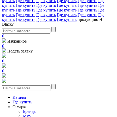
купить
Где купить
Где купить
Где купить
Где купить
Где
купить
Где купить
Где купить
Где купить
Где купить
Где
купить
Где купить
Где купить
Где купить
Где купить
Где
купить
Где купить
Где купить
Где купить
Где купить
Где
купить
Где купить
Где купить
Где купить
продукцию Hi-
Black?
0
Избранное
0
Подать заявку
0
0
Каталог
Где купить
О марке
Бренды
MPS