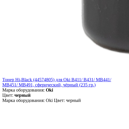
Тонер Hi-Black (44574805) для Oki B411/ B431/ MB441/
MB451/ MB491, сферический, чёрный (235 гр.)
Марка оборудования:
Oki
Цвет:
черный
Марка оборудования: Oki Цвет: черный