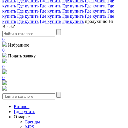
купить
Где купить
Где купить
Где купить
Где купить
Где
купить
Где купить
Где купить
Где купить
Где купить
Где
купить
Где купить
Где купить
Где купить
Где купить
Где
купить
Где купить
Где купить
Где купить
Где купить
Где
купить
Где купить
Где купить
Где купить
продукцию Hi-
Black?
0
Избранное
0
Подать заявку
0
0
Каталог
Где купить
О марке
Бренды
MPS