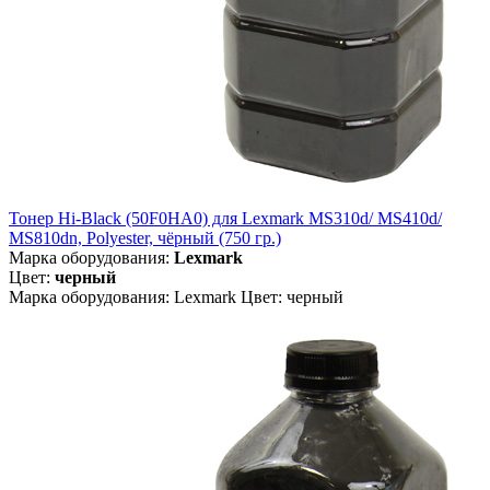
Тонер Hi-Black (50F0HA0) для Lexmark MS310d/ MS410d/
MS810dn, Polyester, чёрный (750 гр.)
Марка оборудования:
Lexmark
Цвет:
черный
Марка оборудования: Lexmark Цвет: черный