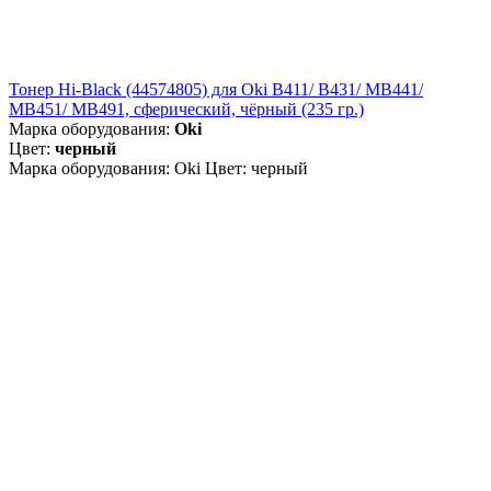
Тонер Hi-Black (44574805) для Oki B411/ B431/ MB441/
MB451/ MB491, сферический, чёрный (235 гр.)
Марка оборудования:
Oki
Цвет:
черный
Марка оборудования: Oki Цвет: черный