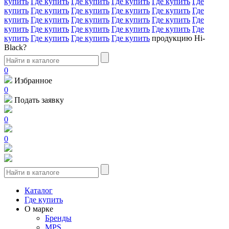
купить
Где купить
Где купить
Где купить
Где купить
Где
купить
Где купить
Где купить
Где купить
Где купить
Где
купить
Где купить
Где купить
Где купить
Где купить
Где
купить
Где купить
Где купить
Где купить
Где купить
Где
купить
Где купить
Где купить
Где купить
продукцию Hi-
Black?
0
Избранное
0
Подать заявку
0
0
Каталог
Где купить
О марке
Бренды
MPS