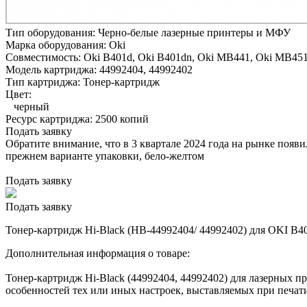
Тип оборудования:
Черно-белые лазерные принтеры и МФУ
Марка оборудования:
Oki
Совместимость:
Oki B401d,
Oki B401dn,
Oki MB441,
Oki MB45
Модель картриджа:
44992404, 44992402
Тип картриджа:
Тонер-картридж
Цвет:
черный
Ресурс картриджа:
2500 копий
Подать заявку
Обратите внимание, что в 3 квартале 2024 года на рынке появ
прежнем варианте упаковки, бело-желтом
Подать заявку
Подать заявку
Тонер-картридж Hi-Black (HB-44992404/ 44992402) для OKI B40
Дополнительная информация о товаре:
Тонер-картридж Hi-Black (44992404, 44992402) для лазерных п
особенностей тех или иных настроек, выставляемых при печати