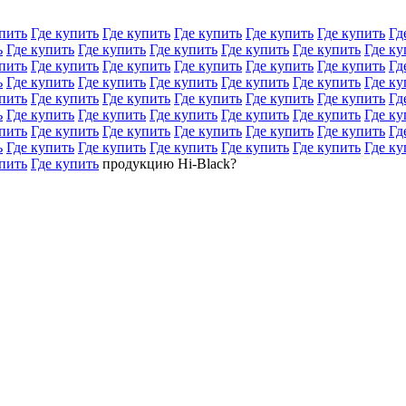
пить
Где купить
Где купить
Где купить
Где купить
Где купить
Гд
ь
Где купить
Где купить
Где купить
Где купить
Где купить
Где ку
пить
Где купить
Где купить
Где купить
Где купить
Где купить
Гд
ь
Где купить
Где купить
Где купить
Где купить
Где купить
Где ку
пить
Где купить
Где купить
Где купить
Где купить
Где купить
Гд
ь
Где купить
Где купить
Где купить
Где купить
Где купить
Где ку
пить
Где купить
Где купить
Где купить
Где купить
Где купить
Гд
ь
Где купить
Где купить
Где купить
Где купить
Где купить
Где ку
пить
Где купить
продукцию Hi-Black?