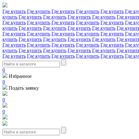
Где купить
Где купить
Где купить
Где купить
Где купить
Где ку
купить
Где купить
Где купить
Где купить
Где купить
Где купит
Где купить
Где купить
Где купить
Где купить
Где купить
Где ку
купить
Где купить
Где купить
Где купить
Где купить
Где купит
Где купить
Где купить
Где купить
Где купить
Где купить
Где ку
купить
Где купить
Где купить
Где купить
Где купить
Где купит
Где купить
Где купить
Где купить
Где купить
Где купить
Где ку
купить
Где купить
Где купить
Где купить
Где купить
Где купит
Где купить
Где купить
Где купить
Где купить
Где купить
Где ку
0
Избранное
0
Подать заявку
0
0