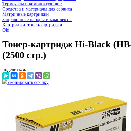
Термоузлы и комплектующие
Средства и материалы для сервиса
Матричные картриджи
Заправочные наборы и комплекты
Картриджи, тонер-картриджи
Oki
Тонер-картридж Hi-Black (HB
(2500 стр.)
поделиться:
скопировать ссылку