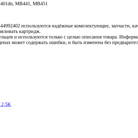
B401dn, MB441, MB451
, 44992402 используются надёжные комплектующие, запчасти, к
авливать картридж.
льцев и используются только с целью описания товара. Информа
ценах может содержать ошибки, и быть изменена без предварите
 2,5K