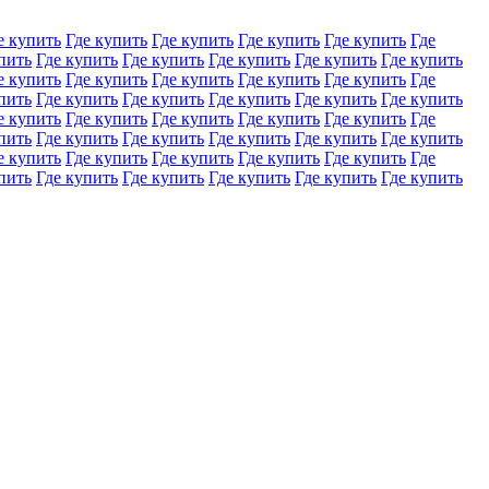
е купить
Где купить
Где купить
Где купить
Где купить
Где
пить
Где купить
Где купить
Где купить
Где купить
Где купить
е купить
Где купить
Где купить
Где купить
Где купить
Где
пить
Где купить
Где купить
Где купить
Где купить
Где купить
е купить
Где купить
Где купить
Где купить
Где купить
Где
пить
Где купить
Где купить
Где купить
Где купить
Где купить
е купить
Где купить
Где купить
Где купить
Где купить
Где
пить
Где купить
Где купить
Где купить
Где купить
Где купить