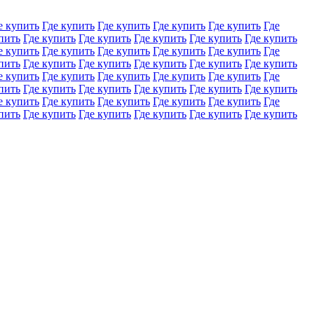
е купить
Где купить
Где купить
Где купить
Где купить
Где
пить
Где купить
Где купить
Где купить
Где купить
Где купить
е купить
Где купить
Где купить
Где купить
Где купить
Где
пить
Где купить
Где купить
Где купить
Где купить
Где купить
е купить
Где купить
Где купить
Где купить
Где купить
Где
пить
Где купить
Где купить
Где купить
Где купить
Где купить
е купить
Где купить
Где купить
Где купить
Где купить
Где
пить
Где купить
Где купить
Где купить
Где купить
Где купить