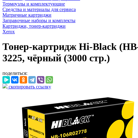
Термоузлы и комплектующие
Средства и материалы для сервиса
Матричные картриджи
Заправочные наборы и комплекты
Картриджи, тонер-картриджи
Xerox
Тонер-картридж Hi-Black (HB-
3225, чёрный (3000 стр.)
поделиться:
скопировать ссылку