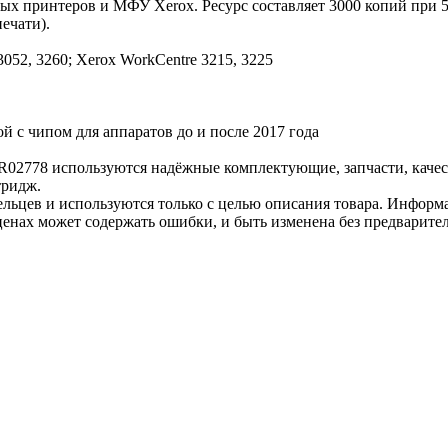
ых принтеров и МФУ Xerox. Ресурс составляет 3000 копий при 5
ечати).
3052, 3260; Xerox WorkCentre 3215, 3225
й с чипом для аппаратов до и после 2017 года
6R02778 используются надёжные комплектующие, запчасти, каче
тридж.
льцев и используются только с целью описания товара. Информа
ценах может содержать ошибки, и быть изменена без предварите