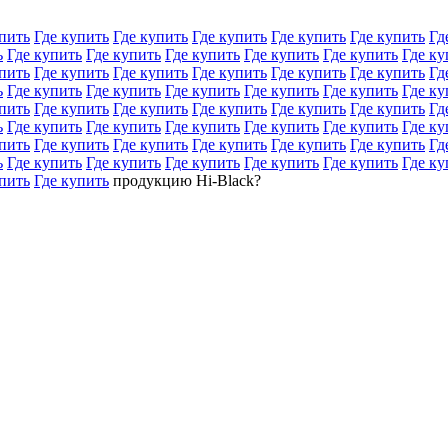
пить
Где купить
Где купить
Где купить
Где купить
Где купить
Гд
ь
Где купить
Где купить
Где купить
Где купить
Где купить
Где ку
пить
Где купить
Где купить
Где купить
Где купить
Где купить
Гд
ь
Где купить
Где купить
Где купить
Где купить
Где купить
Где ку
пить
Где купить
Где купить
Где купить
Где купить
Где купить
Гд
ь
Где купить
Где купить
Где купить
Где купить
Где купить
Где ку
пить
Где купить
Где купить
Где купить
Где купить
Где купить
Гд
ь
Где купить
Где купить
Где купить
Где купить
Где купить
Где ку
пить
Где купить
продукцию Hi-Black?