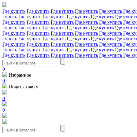
Где купить
Где купить
Где купить
Где купить
Где купить
Где ку
купить
Где купить
Где купить
Где купить
Где купить
Где купит
Где купить
Где купить
Где купить
Где купить
Где купить
Где ку
купить
Где купить
Где купить
Где купить
Где купить
Где купит
Где купить
Где купить
Где купить
Где купить
Где купить
Где ку
купить
Где купить
Где купить
Где купить
Где купить
Где купит
Где купить
Где купить
Где купить
Где купить
Где купить
Где ку
купить
Где купить
Где купить
Где купить
Где купить
Где купит
Где купить
Где купить
Где купить
Где купить
Где купить
Где ку
0
Избранное
0
Подать заявку
0
0