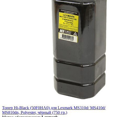
Тонер Hi-Black (50F0HA0) для Lexmark MS310d/ MS410d/
MS810dn, Polyester, чёрный (750 гр.)