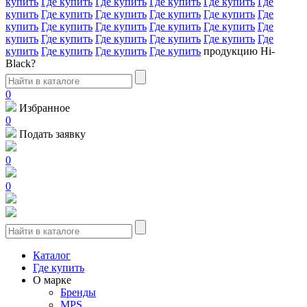
купить
Где купить
Где купить
Где купить
Где купить
Где
купить
Где купить
Где купить
Где купить
Где купить
Где
купить
Где купить
Где купить
Где купить
Где купить
Где
купить
Где купить
Где купить
Где купить
Где купить
Где
купить
Где купить
Где купить
Где купить
продукцию Hi-
Black?
0
Избранное
0
Подать заявку
0
0
Каталог
Где купить
О марке
Бренды
MPS