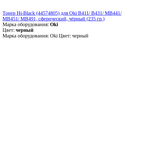
Тонер Hi-Black (44574805) для Oki B411/ B431/ MB441/
MB451/ MB491, сферический, чёрный (235 гр.)
Марка оборудования:
Oki
Цвет:
черный
Марка оборудования: Oki Цвет: черный