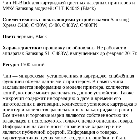
Чип Hi-Black для картриджей цветных лазерных принтеров и
МФУ Samsung моделей: CLT-K404S (Black)
Совместимость с печатающими устройствами:
Samsung
Xpress C430, C430W, C480, C480W, C480FN
Цвет:
черный, Black
Характеристики:
прошивку не обновлять. Не работает в
аппаратах Samsung SL-C483W, выпущенных до февраля 2017г.
Ресурс:
1500 копий
Чип — микросхема, установленная в картридже, снабжённая
функцией обмена данными с принтером. В память чипа
закладывается информация о модели принтера, количестве
копий, которое может распечатать данное устройство. Также
микрочип содержит информацию о дате и времени его
изготовления и активации, количестве установок картриджа в
принтер и количестве распечатанных на картридже страниц.
Все имена и торговые марки являются собственностью их
владельцев и используются только с целью описания товара.
Информация на сайте носит справочный характер и не
является публичной офертой. Информация о товарах,
характеристиках, ценах может содержать ошибки, и быть