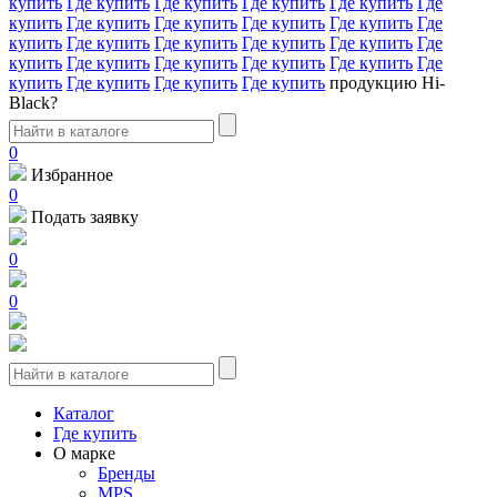
купить
Где купить
Где купить
Где купить
Где купить
Где
купить
Где купить
Где купить
Где купить
Где купить
Где
купить
Где купить
Где купить
Где купить
Где купить
Где
купить
Где купить
Где купить
Где купить
Где купить
Где
купить
Где купить
Где купить
Где купить
продукцию Hi-
Black?
0
Избранное
0
Подать заявку
0
0
Каталог
Где купить
О марке
Бренды
MPS