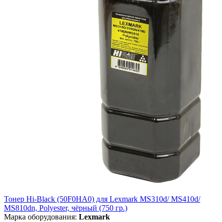
Тонер Hi-Black (50F0HA0) для Lexmark MS310d/ MS410d/
MS810dn, Polyester, чёрный (750 гр.)
Марка оборудования:
Lexmark