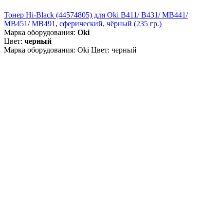
Тонер Hi-Black (44574805) для Oki B411/ B431/ MB441/
MB451/ MB491, сферический, чёрный (235 гр.)
Марка оборудования:
Oki
Цвет:
черный
Марка оборудования: Oki Цвет: черный