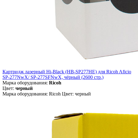
Картридж лазерный Hi-Black (HB-SP277HE) для Ricoh Aficio
SP-277NwX/ SP-277SFNwX, чёрный (2600 стр.)
Марка оборудования:
Ricoh
Цвет:
черный
Марка оборудования: Ricoh Цвет: черный