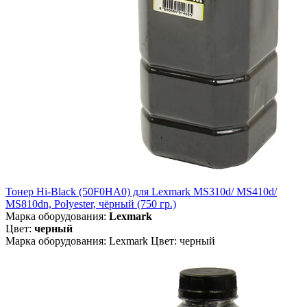
Тонер Hi-Black (50F0HA0) для Lexmark MS310d/ MS410d/
MS810dn, Polyester, чёрный (750 гр.)
Марка оборудования:
Lexmark
Цвет:
черный
Марка оборудования: Lexmark Цвет: черный