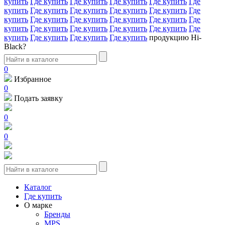
купить
Где купить
Где купить
Где купить
Где купить
Где
купить
Где купить
Где купить
Где купить
Где купить
Где
купить
Где купить
Где купить
Где купить
Где купить
Где
купить
Где купить
Где купить
Где купить
Где купить
Где
купить
Где купить
Где купить
Где купить
продукцию Hi-
Black?
0
Избранное
0
Подать заявку
0
0
Каталог
Где купить
О марке
Бренды
MPS