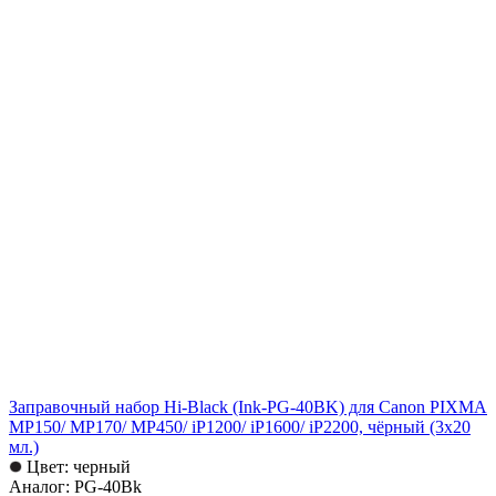
Заправочный набор Hi-Black (Ink-PG-40BK) для Canon PIXMA
MP150/ MP170/ MP450/ iP1200/ iP1600/ iP2200, чёрный (3х20
мл.)
Цвет: черный
Аналог: PG-40Bk