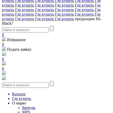
купить
Где купить
Где купить
Где купить
Где купить
Где
купить
Где купить
Где купить
Где купить
Где купить
Где
купить
Где купить
Где купить
Где купить
Где купить
Где
купить
Где купить
Где купить
Где купить
Где купить
Где
купить
Где купить
Где купить
Где купить
продукцию Hi-
Black?
0
Избранное
0
Подать заявку
0
0
Каталог
Где купить
О марке
Бренды
MPS