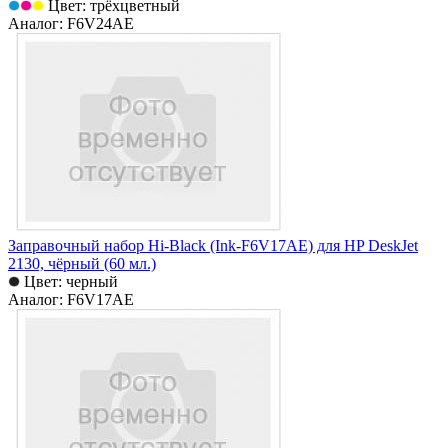
Цвет: трёхцветный
Аналог: F6V24AE
Заправочный набор Hi-Black (Ink-F6V17AE) для HP DeskJet
2130, чёрный (60 мл.)
Цвет: черный
Аналог: F6V17AE