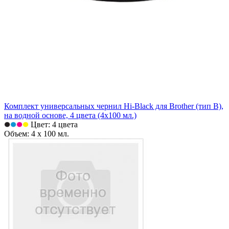
Комплект универсальных чернил Hi-Black для Brother (тип B),
на водной основе, 4 цвета (4х100 мл.)
Цвет: 4 цвета
Объем: 4 х 100 мл.