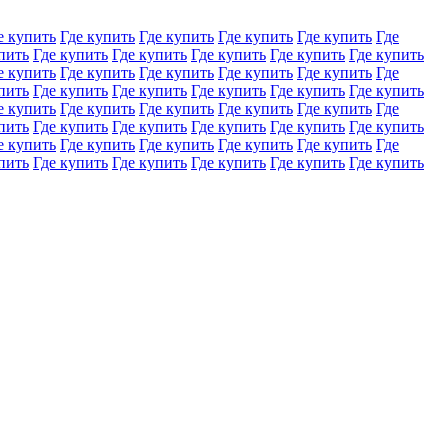
е купить
Где купить
Где купить
Где купить
Где купить
Где
пить
Где купить
Где купить
Где купить
Где купить
Где купить
е купить
Где купить
Где купить
Где купить
Где купить
Где
пить
Где купить
Где купить
Где купить
Где купить
Где купить
е купить
Где купить
Где купить
Где купить
Где купить
Где
пить
Где купить
Где купить
Где купить
Где купить
Где купить
е купить
Где купить
Где купить
Где купить
Где купить
Где
пить
Где купить
Где купить
Где купить
Где купить
Где купить