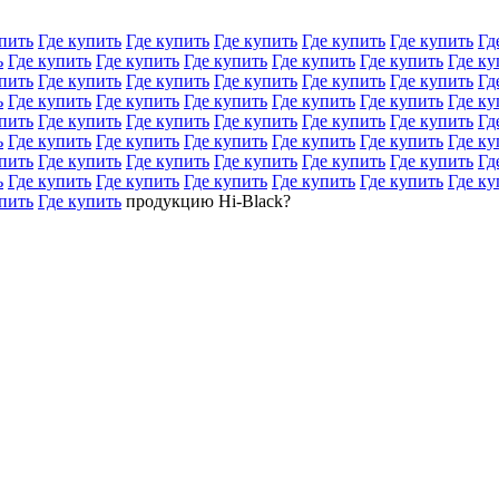
пить
Где купить
Где купить
Где купить
Где купить
Где купить
Гд
ь
Где купить
Где купить
Где купить
Где купить
Где купить
Где ку
пить
Где купить
Где купить
Где купить
Где купить
Где купить
Гд
ь
Где купить
Где купить
Где купить
Где купить
Где купить
Где ку
пить
Где купить
Где купить
Где купить
Где купить
Где купить
Гд
ь
Где купить
Где купить
Где купить
Где купить
Где купить
Где ку
пить
Где купить
Где купить
Где купить
Где купить
Где купить
Гд
ь
Где купить
Где купить
Где купить
Где купить
Где купить
Где ку
пить
Где купить
продукцию Hi-Black?