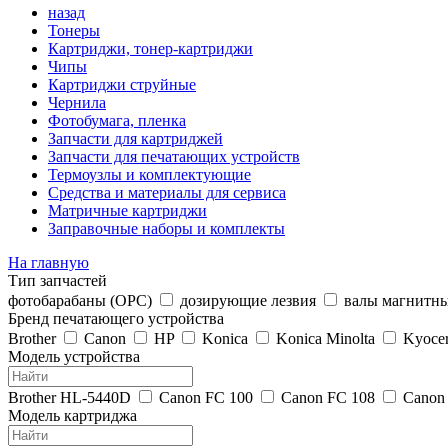
назад
Тонеры
Картриджи, тонер-картриджи
Чипы
Картриджи струйные
Чернила
Фотобумага, пленка
Запчасти для картриджей
Запчасти для печатающих устройств
Термоузлы и комплектующие
Средства и материалы для сервиса
Матричные картриджи
Заправочные наборы и комплекты
На главную
Тип запчастей
фотобарабаны (OPC)
дозирующие лезвия
валы магнитн
Бренд печатающего устройства
Brother
Canon
HP
Konica
Konica Minolta
Kyoce
Модель устройства
Brother HL-5440D
Canon FC 100
Canon FC 108
Canon
Модель картриджа