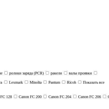
ые
ролики заряда (PCR)
ракели
валы проявки
ra
Lexmark
Minolta
Pantum
Ricoh
Показать все
 FC 128
Canon FC 200
Canon FC 204
Canon FC 206