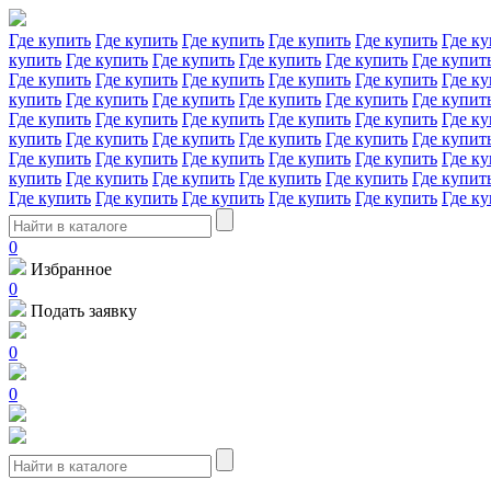
Где купить
Где купить
Где купить
Где купить
Где купить
Где ку
купить
Где купить
Где купить
Где купить
Где купить
Где купит
Где купить
Где купить
Где купить
Где купить
Где купить
Где ку
купить
Где купить
Где купить
Где купить
Где купить
Где купит
Где купить
Где купить
Где купить
Где купить
Где купить
Где ку
купить
Где купить
Где купить
Где купить
Где купить
Где купит
Где купить
Где купить
Где купить
Где купить
Где купить
Где ку
купить
Где купить
Где купить
Где купить
Где купить
Где купит
Где купить
Где купить
Где купить
Где купить
Где купить
Где ку
0
Избранное
0
Подать заявку
0
0