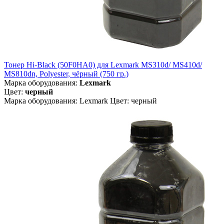
Тонер Hi-Black (50F0HA0) для Lexmark MS310d/ MS410d/
MS810dn, Polyester, чёрный (750 гр.)
Марка оборудования:
Lexmark
Цвет:
черный
Марка оборудования: Lexmark Цвет: черный