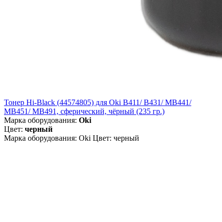
Тонер Hi-Black (44574805) для Oki B411/ B431/ MB441/
MB451/ MB491, сферический, чёрный (235 гр.)
Марка оборудования:
Oki
Цвет:
черный
Марка оборудования: Oki Цвет: черный