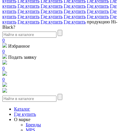
купить
Где купить
Где купить
Где купить
Где купить
Где
купить
Где купить
Где купить
Где купить
Где купить
Где
купить
Где купить
Где купить
Где купить
Где купить
Где
купить
Где купить
Где купить
Где купить
Где купить
Где
купить
Где купить
Где купить
Где купить
продукцию Hi-
Black?
0
Избранное
0
Подать заявку
0
0
Каталог
Где купить
О марке
Бренды
MPS