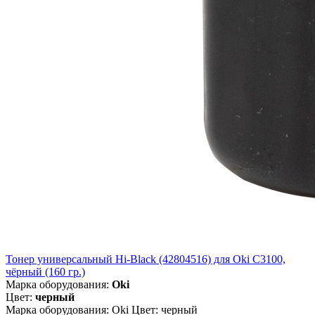
Тонер универсальный Hi-Black (42804516) для Oki С3100,
чёрный (160 гр.)
Марка оборудования:
Oki
Цвет:
черный
Марка оборудования: Oki Цвет: черный