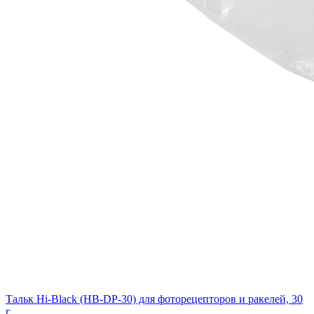
Тальк Hi-Black (HB-DP-30) для фоторецепторов и ракелей, 30
г.