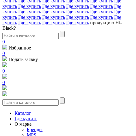
купить
Где купить
Где купить
Где купить
Где купить
Где
купить
Где купить
Где купить
Где купить
Где купить
Где
купить
Где купить
Где купить
Где купить
Где купить
Где
купить
Где купить
Где купить
Где купить
Где купить
Где
купить
Где купить
Где купить
Где купить
продукцию Hi-
Black?
0
Избранное
0
Подать заявку
0
0
Каталог
Где купить
О марке
Бренды
MPS