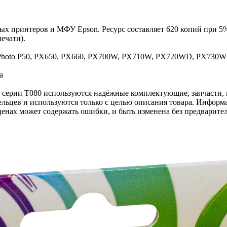
ых принтеров и МФУ Epson. Ресурс составляет 620 копий при 5%
ечати).
 Photo P50, PX650, PX660, PX700W, PX710W, PX720WD, PX730W
a
k серии T080 используются надёжные комплектующие, запчасти, 
льцев и используются только с целью описания товара. Информа
ценах может содержать ошибки, и быть изменена без предварите