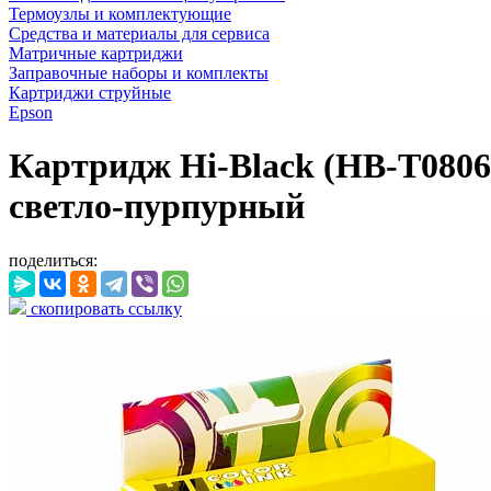
Термоузлы и комплектующие
Средства и материалы для сервиса
Матричные картриджи
Заправочные наборы и комплекты
Картриджи струйные
Epson
Картридж Hi-Black (HB-T0806)
светло-пурпурный
поделиться:
скопировать ссылку