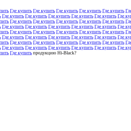
пить
Где купить
Где купить
Где купить
Где купить
Где купить
Гд
ь
Где купить
Где купить
Где купить
Где купить
Где купить
Где ку
пить
Где купить
Где купить
Где купить
Где купить
Где купить
Гд
ь
Где купить
Где купить
Где купить
Где купить
Где купить
Где ку
пить
Где купить
Где купить
Где купить
Где купить
Где купить
Гд
ь
Где купить
Где купить
Где купить
Где купить
Где купить
Где ку
пить
Где купить
Где купить
Где купить
Где купить
Где купить
Гд
ь
Где купить
Где купить
Где купить
Где купить
Где купить
Где ку
пить
Где купить
продукцию Hi-Black?