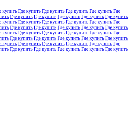
е купить
Где купить
Где купить
Где купить
Где купить
Где
пить
Где купить
Где купить
Где купить
Где купить
Где купить
е купить
Где купить
Где купить
Где купить
Где купить
Где
пить
Где купить
Где купить
Где купить
Где купить
Где купить
е купить
Где купить
Где купить
Где купить
Где купить
Где
пить
Где купить
Где купить
Где купить
Где купить
Где купить
е купить
Где купить
Где купить
Где купить
Где купить
Где
пить
Где купить
Где купить
Где купить
Где купить
Где купить