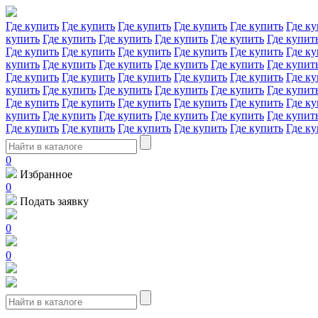
Где купить
Где купить
Где купить
Где купить
Где купить
Где ку
купить
Где купить
Где купить
Где купить
Где купить
Где купит
Где купить
Где купить
Где купить
Где купить
Где купить
Где ку
купить
Где купить
Где купить
Где купить
Где купить
Где купит
Где купить
Где купить
Где купить
Где купить
Где купить
Где ку
купить
Где купить
Где купить
Где купить
Где купить
Где купит
Где купить
Где купить
Где купить
Где купить
Где купить
Где ку
купить
Где купить
Где купить
Где купить
Где купить
Где купит
Где купить
Где купить
Где купить
Где купить
Где купить
Где ку
0
Избранное
0
Подать заявку
0
0