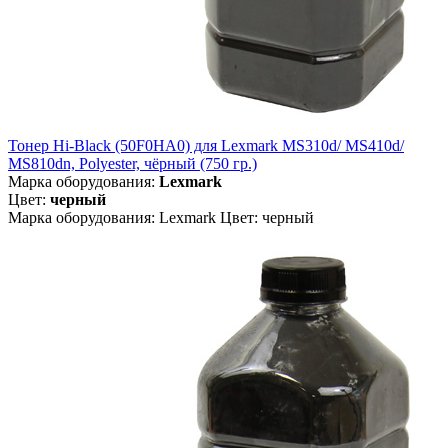
Тонер Hi-Black (50F0HA0) для Lexmark MS310d/ MS410d/
MS810dn, Polyester, чёрный (750 гр.)
Марка оборудования:
Lexmark
Цвет:
черный
Марка оборудования: Lexmark Цвет: черный