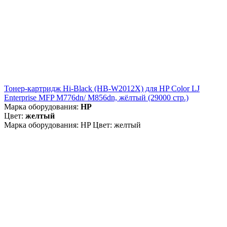
Тонер-картридж Hi-Black (HB-W2012X) для HP Color LJ
Enterprise MFP M776dn/ M856dn, жёлтый (29000 стр.)
Марка оборудования:
HP
Цвет:
желтый
Марка оборудования: HP Цвет: желтый