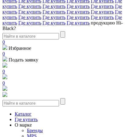
купить
Где купить
Где купить
Где купить
Где купить
Где
купить
Где купить
Где купить
Где купить
Где купить
Где
купить
Где купить
Где купить
Где купить
Где купить
Где
купить
Где купить
Где купить
Где купить
Где купить
Где
купить
Где купить
Где купить
Где купить
продукцию Hi-
Black?
0
Избранное
0
Подать заявку
0
0
Каталог
Где купить
О марке
Бренды
MPS