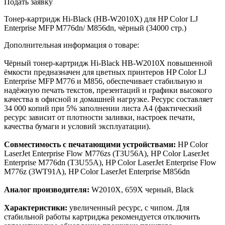
Подать заявку
Тонер-картридж Hi-Black (HB-W2010X) для HP Color LJ
Enterprise MFP M776dn/ M856dn, чёрный (34000 стр.)
Дополнительная информация о товаре:
Чёрный тонер-картридж Hi-Black HB-W2010X повышенной
ёмкости предназначен для цветных принтеров HP Color LJ
Enterprise MFP M776 и M856, обеспечивает стабильную и
надёжную печать текстов, презентаций и графики высокого
качества в офисной и домашней нагрузке. Ресурс составляет
34 000 копий при 5% заполнении листа А4 (фактический
ресурс зависит от плотности заливки, настроек печати,
качества бумаги и условий эксплуатации).
Совместимость с печатающими устройствами:
HP Color
LaserJet Enterprise Flow M776zs (T3U56A), HP Color LaserJet
Enterprise M776dn (T3U55A), HP Color LaserJet Enterprise Flow
M776z (3WT91A), HP Color LaserJet Enterprise M856dn
Аналог производителя:
W2010X, 659X черный, Black
Характеристики:
увеличенный ресурс, с чипом. Для
стабильной работы картриджа рекомендуется отключить