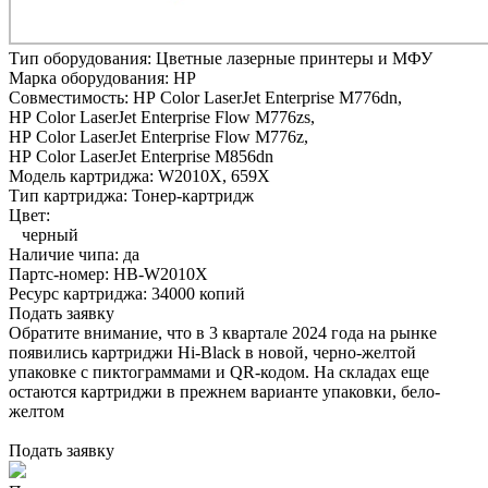
Тип оборудования:
Цветные лазерные принтеры и МФУ
Марка оборудования:
HP
Совместимость:
HP Color LaserJet Enterprise M776dn,
HP Color LaserJet Enterprise Flow M776zs,
HP Color LaserJet Enterprise Flow M776z,
HP Color LaserJet Enterprise M856dn
Модель картриджа:
W2010X, 659X
Тип картриджа:
Тонер-картридж
Цвет:
черный
Наличие чипа:
да
Партс-номер:
HB-W2010X
Ресурс картриджа:
34000 копий
Подать заявку
Обратите внимание, что в 3 квартале 2024 года на рынке
появились картриджи Hi-Black в новой, черно-желтой
упаковке с пиктограммами и QR-кодом. На складах еще
остаются картриджи в прежнем варианте упаковки, бело-
желтом
Подать заявку