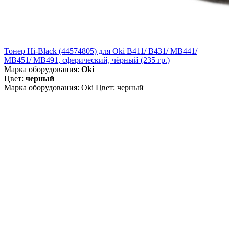
Тонер Hi-Black (44574805) для Oki B411/ B431/ MB441/
MB451/ MB491, сферический, чёрный (235 гр.)
Марка оборудования:
Oki
Цвет:
черный
Марка оборудования: Oki Цвет: черный