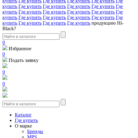
купить
Где купить
Где купить
Где купить
Где купить
Где
купить
Где купить
Где купить
Где купить
Где купить
Где
купить
Где купить
Где купить
Где купить
Где купить
Где
купить
Где купить
Где купить
Где купить
Где купить
Где
купить
Где купить
Где купить
Где купить
продукцию Hi-
Black?
0
Избранное
0
Подать заявку
0
0
Каталог
Где купить
О марке
Бренды
MPS