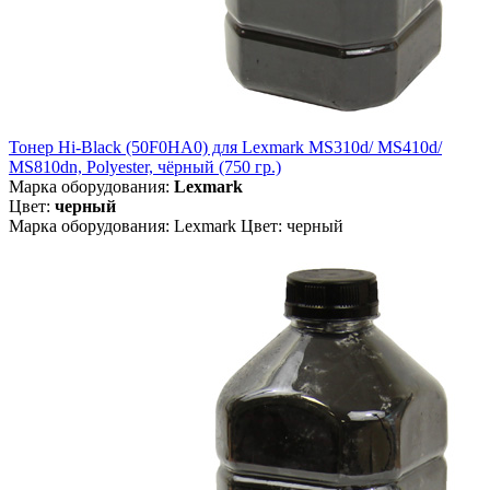
Тонер Hi-Black (50F0HA0) для Lexmark MS310d/ MS410d/
MS810dn, Polyester, чёрный (750 гр.)
Марка оборудования:
Lexmark
Цвет:
черный
Марка оборудования: Lexmark Цвет: черный