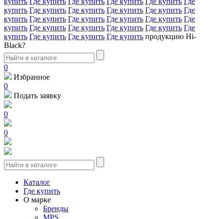
купить
Где купить
Где купить
Где купить
Где купить
Где
купить
Где купить
Где купить
Где купить
Где купить
Где
купить
Где купить
Где купить
Где купить
Где купить
Где
купить
Где купить
Где купить
Где купить
Где купить
Где
купить
Где купить
Где купить
Где купить
продукцию Hi-
Black?
0
Избранное
0
Подать заявку
0
0
Каталог
Где купить
О марке
Бренды
MPS