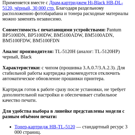
Применяется вместе с
Драм-картриджем Hi-Black HB-DL-
5120, чёрный, 30 000 стр.
Благодаря раздельному
расположению фотобарабана и тонера расходные материалы
можно заменять независимо.
Совместимость с печатающими устройствами:
Pantum
BP5100DN, BP5100DW, BM5100ADW, BM5100ADN,
BM5100FDW, BM5100FDN
Аналог производителя:
TL-5120H (аналог: TL-5120HP)
черный, Black
Характеристики:
с чипом (прошивка 3.A.0.7/3.А.2.3). Для
стабильной работы картриджа рекомендуется отключить
автоматическое обновление прошивки принтера.
Картридж готов к работе сразу после установки, не требует
дополнительной настройки и обеспечивает стабильное
качество печати.
Для удобства выбора в линейке представлены модели с
разным объёмом печати:
Тонер-картридж HB-TL-5120
— стандартный ресурс 3
000 страниц.