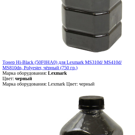
Тонер Hi-Black (50F0HA0) для Lexmark MS310d/ MS410d/
MS810dn, Polyester, чёрный (750 гр.)
Марка оборудования:
Lexmark
Цвет:
черный
Марка оборудования: Lexmark Цвет: черный