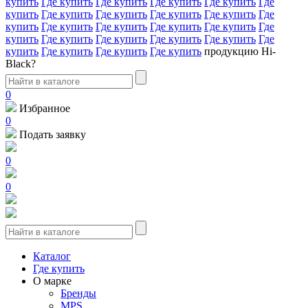
купить
Где купить
Где купить
Где купить
Где купить
Где
купить
Где купить
Где купить
Где купить
Где купить
Где
купить
Где купить
Где купить
Где купить
Где купить
Где
купить
Где купить
Где купить
Где купить
Где купить
Где
купить
Где купить
Где купить
Где купить
продукцию Hi-
Black?
0
Избранное
0
Подать заявку
0
0
Каталог
Где купить
О марке
Бренды
MPS