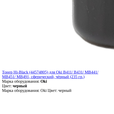
Тонер Hi-Black (44574805) для Oki B411/ B431/ MB441/
MB451/ MB491, сферический, чёрный (235 гр.)
Марка оборудования:
Oki
Цвет:
черный
Марка оборудования: Oki Цвет: черный