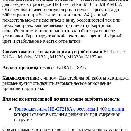
для лазерных принтеров HP LaserJet Pro M104 и MFP M132.
Обеспечивает качественную чёрную печать с ресурсом до
6000 страниц при 5% заполнении листа А4 (данный
показатель может изменяться в виду особенностей тех или
иных настроек, выставляемых при печати). Картридж
оснащён чипом и полностью готов к работе сразу после
установки. Гарантирует чёткий текст, насыщенный чёрный
цвет и стабильное качество отпечатков
Совместимость с печатающими устройствами:
HP LaserJet
M104a, M104w, M132a, M132fn, M132fw, M132nw
Аналог производителя:
CF218AL, 18AL
Характеристики:
с чипом. Для стабильной работы картриджа
рекомендуется отключить автоматическое обновление
прошивки принтера.
Для менее интенсивной печати можно выбрать модель:
Тонер-картридж HB-CF218A с ресурсом 1 400 страниц
,
который станет выгодным решением при умеренной
нагрузке.
Cовместимые картриджи для лазерных печатающих устройств