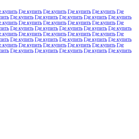
е купить
Где купить
Где купить
Где купить
Где купить
Где
пить
Где купить
Где купить
Где купить
Где купить
Где купить
е купить
Где купить
Где купить
Где купить
Где купить
Где
пить
Где купить
Где купить
Где купить
Где купить
Где купить
е купить
Где купить
Где купить
Где купить
Где купить
Где
пить
Где купить
Где купить
Где купить
Где купить
Где купить
е купить
Где купить
Где купить
Где купить
Где купить
Где
пить
Где купить
Где купить
Где купить
Где купить
Где купить