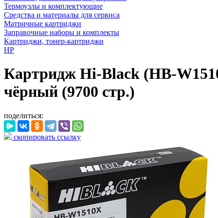
Термоузлы и комплектующие
Средства и материалы для сервиса
Матричные картриджи
Заправочные наборы и комплекты
Картриджи, тонер-картриджи
HP
Картридж Hi-Black (HB-W1510X
чёрный (9700 стр.)
поделиться:
скопировать ссылку