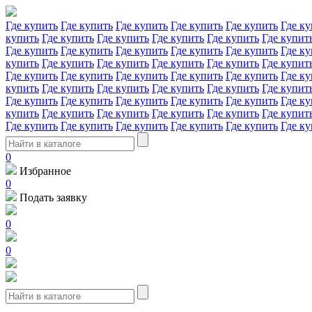
Где купить
Где купить
Где купить
Где купить
Где купить
Где ку
купить
Где купить
Где купить
Где купить
Где купить
Где купит
Где купить
Где купить
Где купить
Где купить
Где купить
Где ку
купить
Где купить
Где купить
Где купить
Где купить
Где купит
Где купить
Где купить
Где купить
Где купить
Где купить
Где ку
купить
Где купить
Где купить
Где купить
Где купить
Где купит
Где купить
Где купить
Где купить
Где купить
Где купить
Где ку
купить
Где купить
Где купить
Где купить
Где купить
Где купит
Где купить
Где купить
Где купить
Где купить
Где купить
Где ку
0
Избранное
0
Подать заявку
0
0