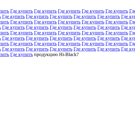
пить
Где купить
Где купить
Где купить
Где купить
Где купить
Гд
ь
Где купить
Где купить
Где купить
Где купить
Где купить
Где ку
пить
Где купить
Где купить
Где купить
Где купить
Где купить
Гд
ь
Где купить
Где купить
Где купить
Где купить
Где купить
Где ку
пить
Где купить
Где купить
Где купить
Где купить
Где купить
Гд
ь
Где купить
Где купить
Где купить
Где купить
Где купить
Где ку
пить
Где купить
Где купить
Где купить
Где купить
Где купить
Гд
ь
Где купить
Где купить
Где купить
Где купить
Где купить
Где ку
пить
Где купить
продукцию Hi-Black?