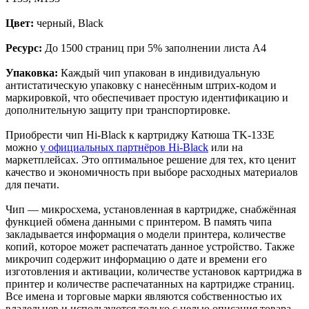
Цвет:
черный, Black
Ресурс:
До 1500 страниц при 5% заполнении листа A4
Упаковка:
Каждый чип упакован в индивидуальную
антистатическую упаковку с нанесённым штрих-кодом и
маркировкой, что обеспечивает простую идентификацию и
дополнительную защиту при транспортировке.
Приобрести чип Hi-Black к картриджу Катюша TK-133E
можно
у официальных партнёров Hi-Black
или на
маркетплейсах. Это оптимальное решение для тех, кто ценит
качество и экономичность при выборе расходных материалов
для печати.
Чип — микросхема, установленная в картридже, снабжённая
функцией обмена данными с принтером. В память чипа
закладывается информация о модели принтера, количестве
копий, которое может распечатать данное устройство. Также
микрочип содержит информацию о дате и времени его
изготовления и активации, количестве установок картриджа в
принтер и количестве распечатанных на картридже страниц.
Все имена и торговые марки являются собственностью их
владельцев и используются только с целью описания товара.