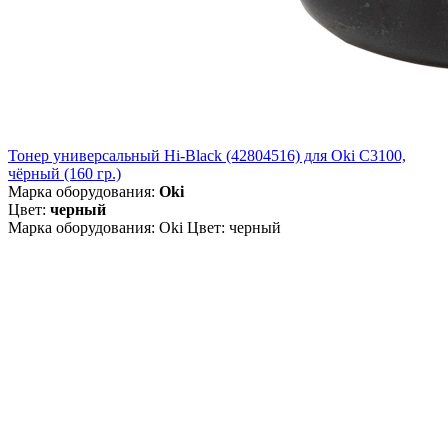
Тонер универсальный Hi-Black (42804516) для Oki С3100,
чёрный (160 гр.)
Марка оборудования:
Oki
Цвет:
черный
Марка оборудования: Oki Цвет: черный