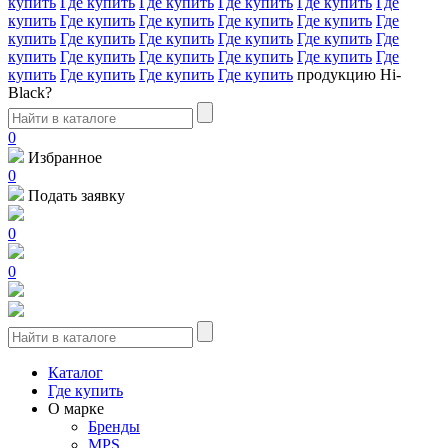
купить
Где купить
Где купить
Где купить
Где купить
Где
купить
Где купить
Где купить
Где купить
Где купить
Где
купить
Где купить
Где купить
Где купить
Где купить
Где
купить
Где купить
Где купить
Где купить
Где купить
Где
купить
Где купить
Где купить
Где купить
продукцию Hi-
Black?
0
Избранное
0
Подать заявку
0
0
Каталог
Где купить
О марке
Бренды
MPS