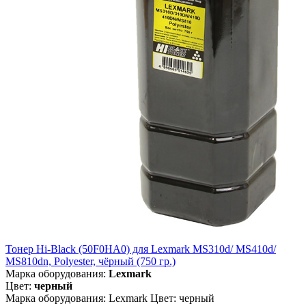
Тонер Hi-Black (50F0HA0) для Lexmark MS310d/ MS410d/
MS810dn, Polyester, чёрный (750 гр.)
Марка оборудования:
Lexmark
Цвет:
черный
Марка оборудования: Lexmark Цвет: черный