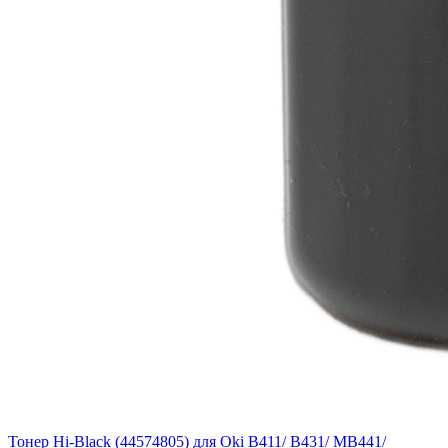
Тонер Hi-Black (44574805) для Oki B411/ B431/ MB441/