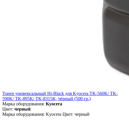
Тонер универсальный Hi-Black для Kyocera TK-560K/ TK-
590K/ TK-895K/ TK-8315K, чёрный (500 гр.)
Марка оборудования:
Kyocera
Цвет:
черный
Марка оборудования: Kyocera Цвет: черный