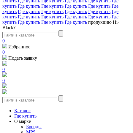
купить
Где купить
Где купить
Где купить
Где купить
Где
купить
Где купить
Где купить
Где купить
Где купить
Где
купить
Где купить
Где купить
Где купить
Где купить
Где
купить
Где купить
Где купить
Где купить
Где купить
Где
купить
Где купить
Где купить
Где купить
продукцию Hi-
Black?
0
Избранное
0
Подать заявку
0
0
Каталог
Где купить
О марке
Бренды
MPS