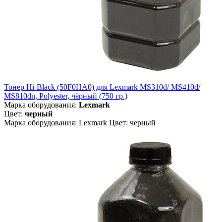
Тонер Hi-Black (50F0HA0) для Lexmark MS310d/ MS410d/
MS810dn, Polyester, чёрный (750 гр.)
Марка оборудования:
Lexmark
Цвет:
черный
Марка оборудования: Lexmark Цвет: черный