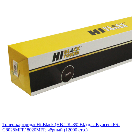
Тонер-картридж Hi-Black (HB-TK-895Bk) для Kyocera FS-
C8025MFP/ 8020MFP, чёрный (12000 стр.)