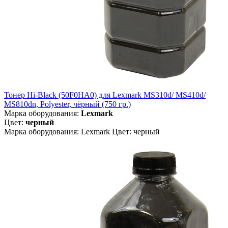
Тонер Hi-Black (50F0HA0) для Lexmark MS310d/ MS410d/
MS810dn, Polyester, чёрный (750 гр.)
Марка оборудования:
Lexmark
Цвет:
черный
Марка оборудования: Lexmark Цвет: черный