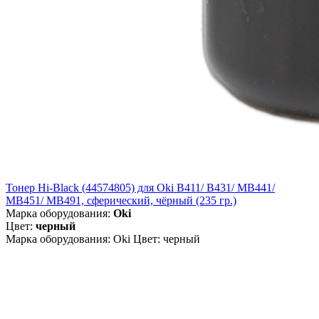
Тонер Hi-Black (44574805) для Oki B411/ B431/ MB441/
MB451/ MB491, сферический, чёрный (235 гр.)
Марка оборудования:
Oki
Цвет:
черный
Марка оборудования: Oki Цвет: черный