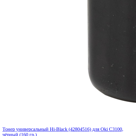
Тонер универсальный Hi-Black (42804516) для Oki С3100,
чёрный (160 гр.)