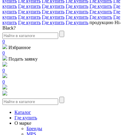
купить
Где купить
Где купить
Где купить
Где купить
Где
купить
Где купить
Где купить
Где купить
Где купить
Где
купить
Где купить
Где купить
Где купить
Где купить
Где
купить
Где купить
Где купить
Где купить
Где купить
Где
купить
Где купить
Где купить
Где купить
продукцию Hi-
Black?
0
Избранное
0
Подать заявку
0
0
Каталог
Где купить
О марке
Бренды
MPS